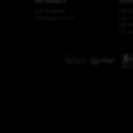
INFORMASI
OLA
Profil Pengguna
AFB SP
Kategori permainan
GG.CS
SBO S
TFG E 