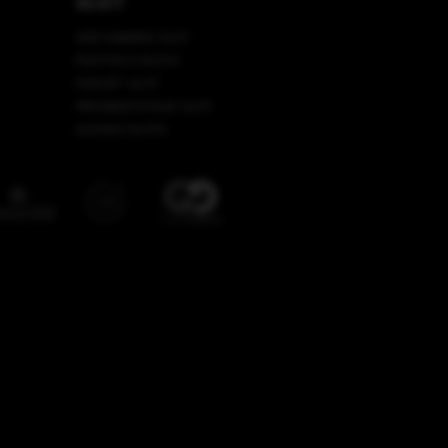
SLOT
AFB GAMING SLOT
PLAYTECH SLOTS
PGSOFT SLOT
PRAGMATICPLAY SLOT
ACE333 SLOTS