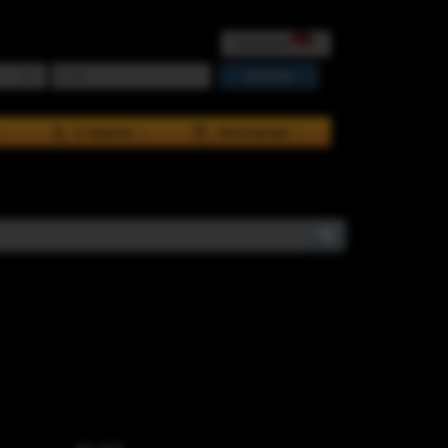
Indonesia
MASUK
E-Kasino
Permainan