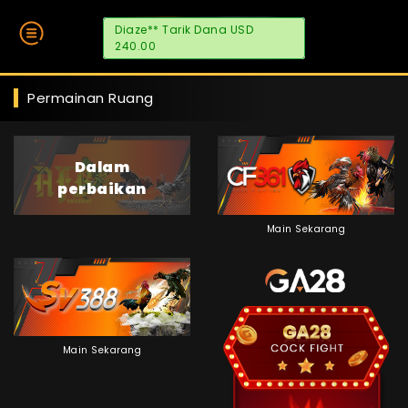
Diaze** Tarik Dana USD
240.00
Permainan Ruang
Dalam
perbaikan
Main Sekarang
Main Sekarang