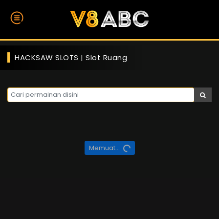
HACKSAW SLOTS | Slot Ruang
Memuat...