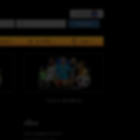
ประเทศไทย
เข้าสู่ระบบ
ตเตอรี่
อี คาสิโน
เกมส์
TFG E SPORTS
สล็อต
AFB GAMING SLOTS