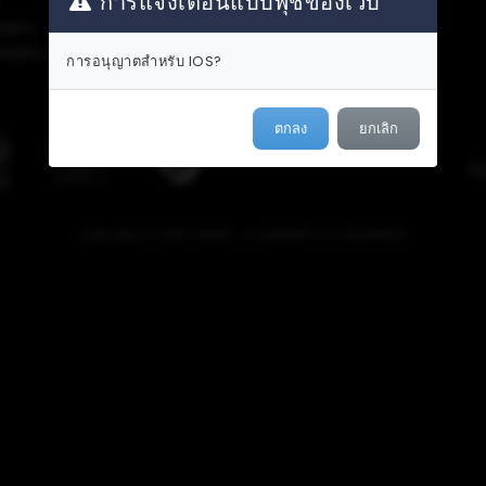
การแจ้งเตือนแบบพุชของเว็บ
W CASINO
PORTS
PRAGMATICPLAY CASINO
SPORTS
EVOLUTION CASINO
การอนุญาตสำหรับ IOS?
WM CASINO
ตกลง
ยกเลิก
Copyright ©
2026
V8ABC . สงวนลิขสิทธิ์ v3.3.729.51911.61