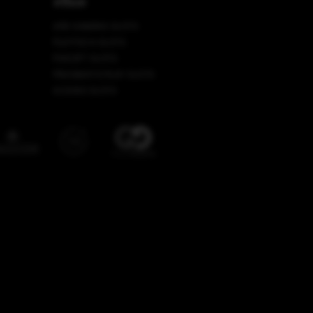
สล็อต
AFB GAMING SLOTS
PLAYTECH SLOTS
PGSOFT SLOTS
PRAGMATICPLAY SLOTS
ACE333 SLOTS