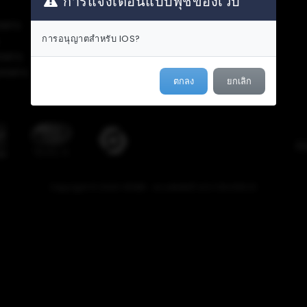
การแจ้งเตือนแบบพุชของเว็บ
คาสิโนถ่ายทอดสด
ORTS
AFB CASINO
การอนุญาตสำหรับ IOS?
W CASINO
PORTS
PRAGMATICPLAY CASINO
SPORTS
EVOLUTION CASINO
ตกลง
ยกเลิก
WM CASINO
Copyright ©
2026
V8ABC . สงวนลิขสิทธิ์ v3.3.729.51911.21