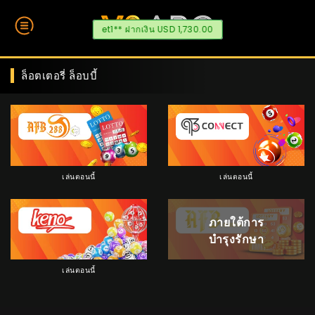
et1** ฝากเงิน USD 1,730.00
ล็อตเตอรี่ ล็อบบี้
เล่นตอนนี้
เล่นตอนนี้
ภายใต้การ
บำรุงรักษา
เล่นตอนนี้