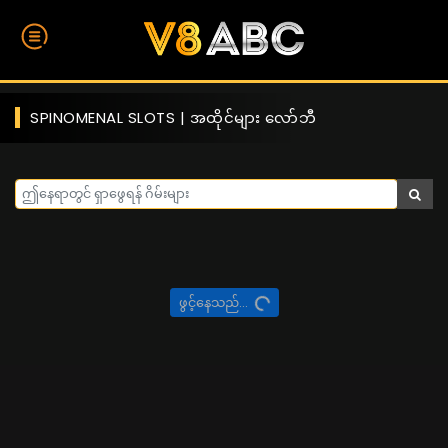
SPINOMENAL SLOTS | အထိုင်များ လော်ဘီ
ဖွင့်နေသည်...