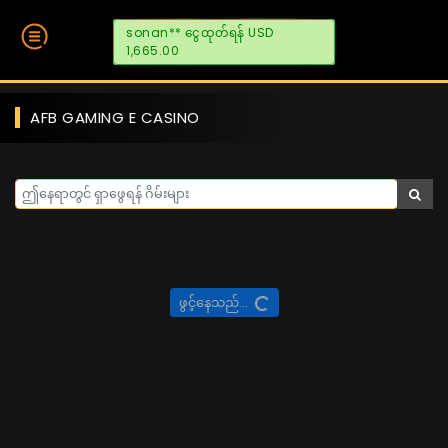
sonan** ငွေထုတ်ရန် USD
1,665.00
AFB GAMING E CASINO
ဖွင့်နေသည်...