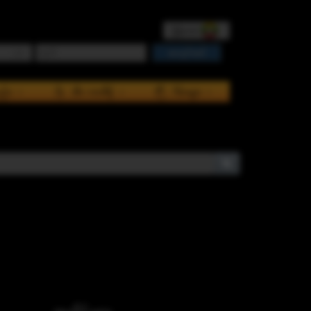
မြန်မာစာ
လော့ဂ်အင်
ည်။
အီး-ကာစီနို
ဂိမ်းများ