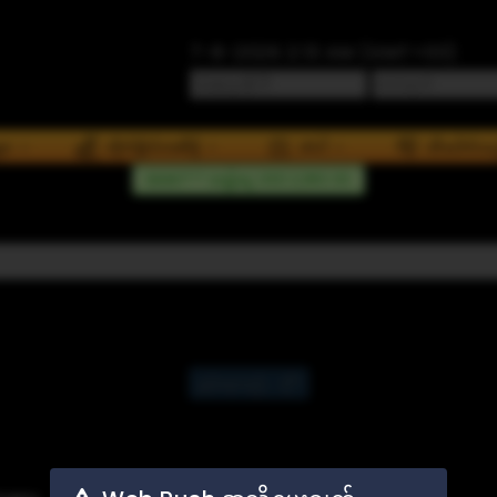
7
-
8
-
2026
2:13 AM
(
GMT+00
)
ျား
တိုက်ရိုက်ကာစီနို
တံငါ
ထီပေါက်သ
ဖွင့်နေသည်...