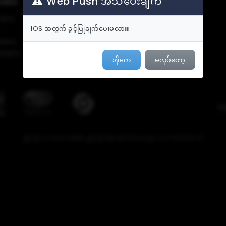
Web Push အသိပေးချက်
စား
တိုက်ရိုက်ကာစီနို
ORTS
AFB CASINO
IOS အတွက် ခွင့်ပြုချက်ပေးမလား။
W CASINO
PORTS
PRAGMATICPLAY CASINO
SPORTS
EVOLUTION CASINO
အိုကေ
မလုပ်တော့
WM CASINO
မူပိုင်ခွင့် ©
2026
V8ABC မူပိုင်ခွင့်ကိုလက်ဝယ်ထားသည်။ v3.3.729.51911.76