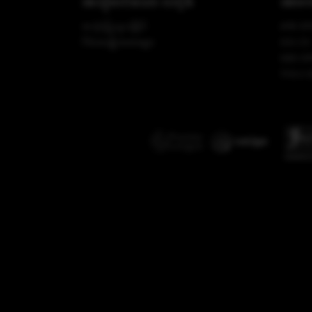
အသုံးဝင်သော လင့်ခ်
အားက
အသုံးပြုသူပရိုဖိုင်
AFB SP
ဂိမ်းအမျိုးအစားများ
GG.CS
SBO S
TFG E 