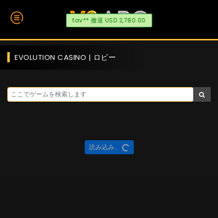
tav** 撤退 USD 2,780.00
EVOLUTION CASINO | ロビー
読み込み...