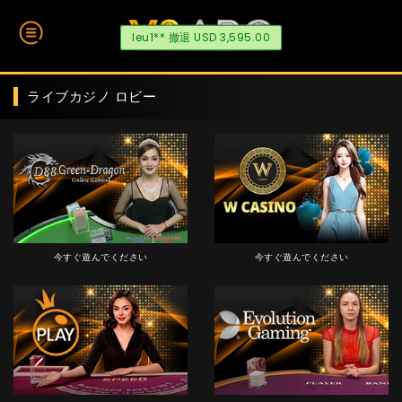
leu1** 撤退 USD 3,595.00
ライブカジノ ロビー
今すぐ遊んでください
今すぐ遊んでください