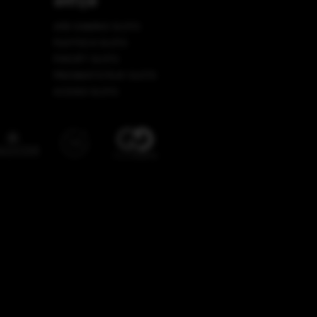
स्लॉट्स
AFB GAMING SLOTS
PLAYTECH SLOTS
PGSOFT SLOTS
PRAGMATICPLAY SLOTS
ACE333 SLOTS