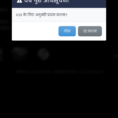
वेब पुश अधिसूचना
लाइव कैसीनो
ORTS
AFB CASINO
IOS के लिए अनुमति प्रदान करना?
W CASINO
PORTS
PRAGMATICPLAY CASINO
SPORTS
EVOLUTION CASINO
ठीक
रद्द करना
WM CASINO
कॉपीराइट ©
2026
V8ABC । सर्वाधिकार सुरक्षित। v3.3.729.51911.164