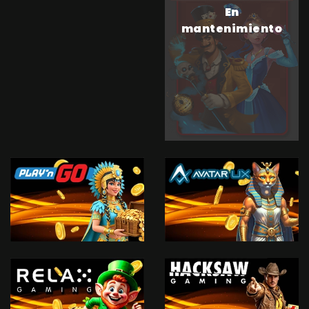
En
mantenimiento