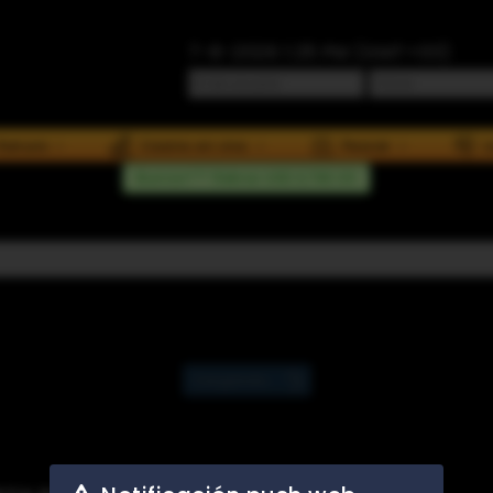
7
-
8
-
2026
1:25 PM
(
GMT+00
)
Ranura
Casino en vivo
Pescar
L
Cargando...