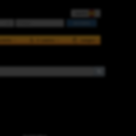
Español
ACCESO
otería
E-casino
Juegos