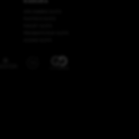
RANURA
AFB GAMING SLOTS
PLAYTECH SLOTS
PGSOFT SLOTS
PRAGMATICPLAY SLOTS
ACE333 SLOTS