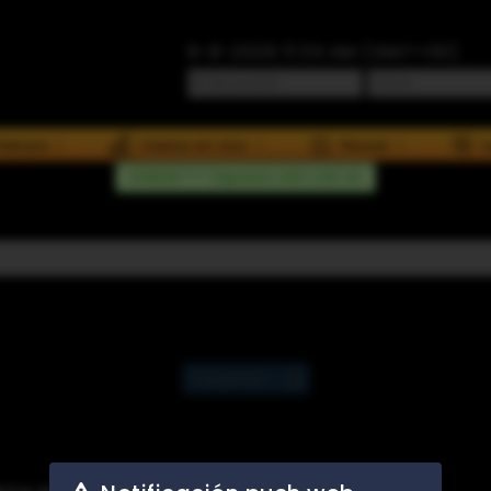
8
-
8
-
2026
11:34 AM
(
GMT+00
)
Ranura
Casino en vivo
Pescar
L
Cargando...