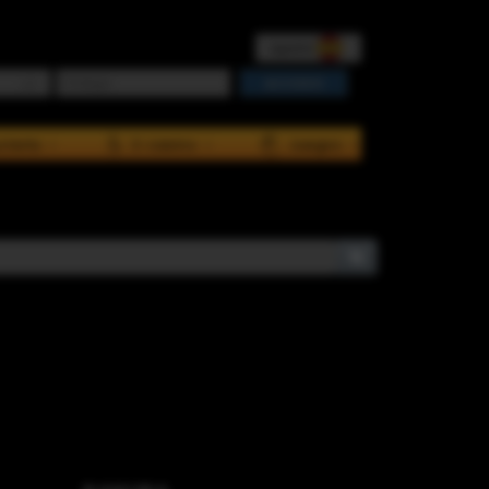
Español
ACCESO
otería
E-casino
Juegos