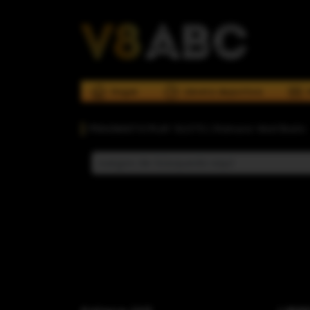
Hogar
Libreta deportiva
PRAGMATICPLAY SLOTS | Ranura Vestíbulo