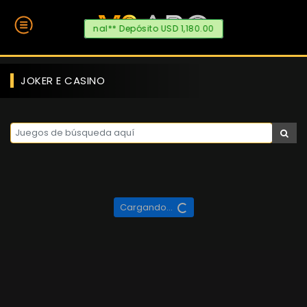
nal** Depósito USD 1,180.00
JOKER E CASINO
Cargando...