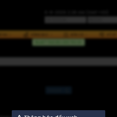
6
-
8
-
2026
2:28 AM
(
GMT+00
)
ổ Hũ
SÒNG BẠC
BẮN CÁ
XỔ S
Bud3** Rút tiền USD 760.00
Đang tải...