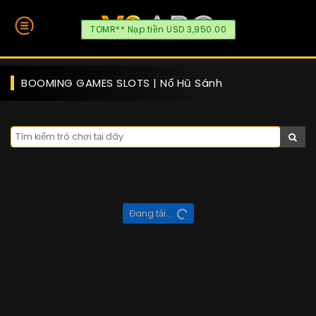
TOMR** Nạp tiền USD 3,950.00
BOOMING GAMES SLOTS | Nổ Hũ Sánh
Đang tải...