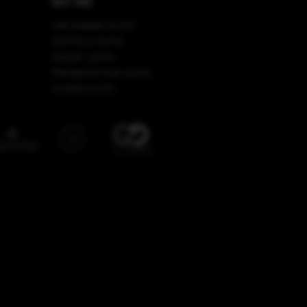
NỔ HŨ
AFB GAMING SLOTS
PLAYTECH SLOTS
PGSOFT SLOTS
PRAGMATICPLAY SLOTS
ACE333 SLOTS