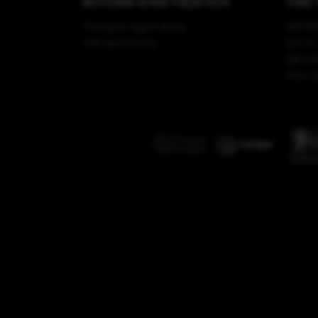
ĐƯỜNG DẪN TIỆN ÍCH
THỂ
Thông tin người dùng
AFB SP
Thể loại trò chơi
GG.CS
SBO S
TFG E 