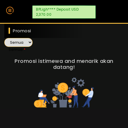
BPLigh**** Deposit USD
2,370.00
Promosi
Semua
Promosi istimewa and menarik akan
datang!