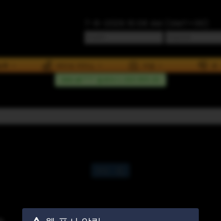
7
-
8
-
2026
10:08 AM
(
GMT+00
)
슬롯
라이브 카지노
어업
운
로딩 ...