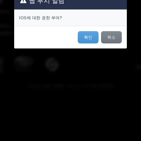
웹 푸시 알림
츠
라이브 카지노
ORTS
AFB CASINO
IOS에 대한 권한 부여?
W CASINO
PORTS
PRAGMATICPLAY CASINO
SPORTS
EVOLUTION CASINO
확인
취소
WM CASINO
저작권 ©
2026
V8ABC . 판권 소유. v3.3.729.51911.233