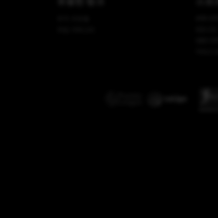
유용한 링크
스포
유저 프로필
AFB SP
게임 카테고리
GG.CS
SBO S
TFG E 