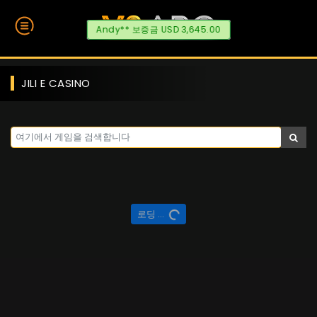
Andy** 보증금 USD 3,645.00
JILI E CASINO
로딩 ...