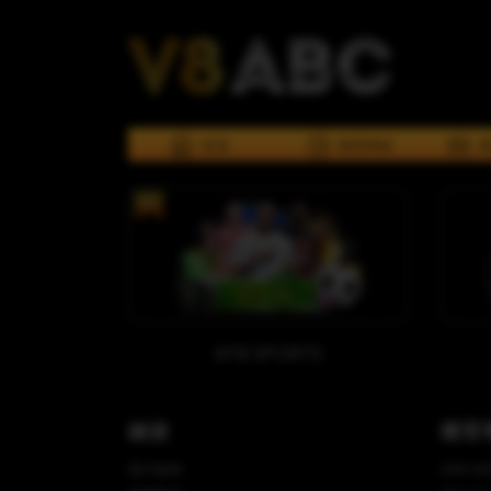
首頁
體育博彩
熱門
AFB SPORTS
鏈接
體育
用戶資料
AFB SP