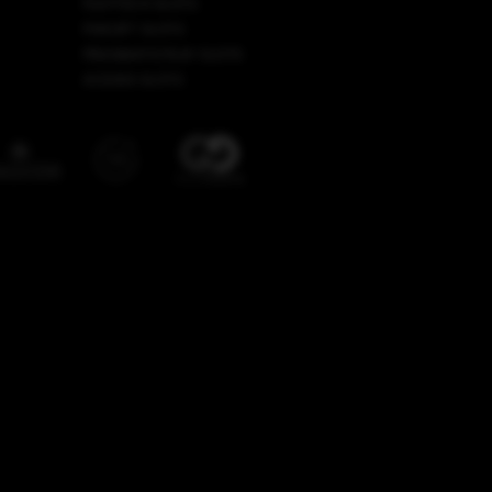
PLAYTECH SLOTS
PGSOFT SLOTS
PRAGMATICPLAY SLOTS
ACE333 SLOTS