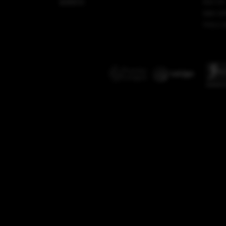
遊戲類別
GG.CS
SBO S
TFG E 