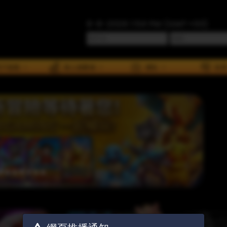
8
-
8
-
2026
1:54 PM
(
GMT+00
)
電子遊戲
真人娛樂城
捕魚
彩