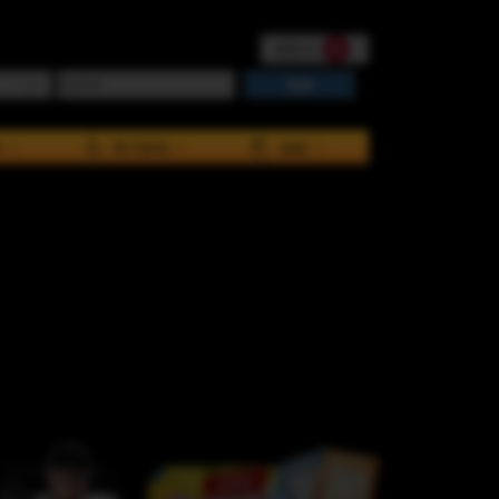
繁體中文
登錄
票
電子賭場
遊戲