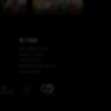
彩票
電子遊戲
AFB GAMING SLOTS
PLAYTECH SLOTS
PGSOFT SLOTS
PRAGMATICPLAY SLOTS
ACE333 SLOTS