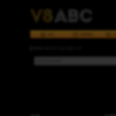
首页
体育博彩
NAGA SLOTS | 电子游戏 大厅