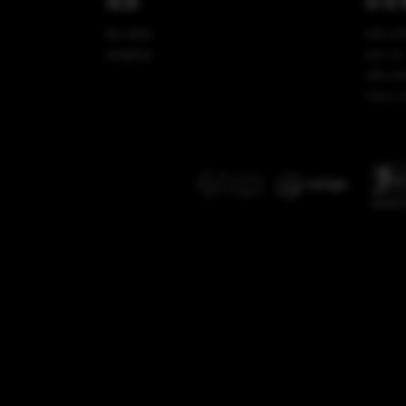
链接
体育
用户资料
AFB SP
游戏类别
GG.CS
SBO S
TFG E 