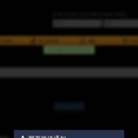
6
-
8
-
2026
11:51 PM
(
GMT+00
)
电子游戏
真人娱乐城
捕鱼
彩
we* 提款 USD 3,870.00
正在加载...