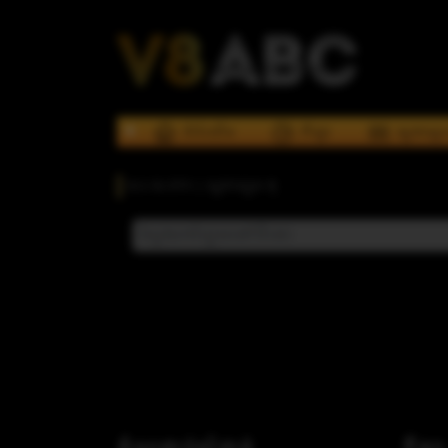
ទំព័រដើម
កីឡា
ស្លតហ្គ
KA SLOTS | ស្លតហ្គេម តុ