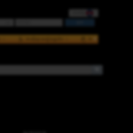
ភាសាខ្មែរ
ចូល
ត
កាស៊ីណូអេឡិចត្រូនិក
ល្បែង